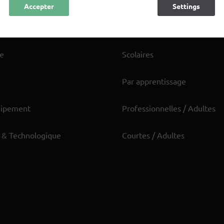
Accepter
Refuser
Settings
ES
FORMATIONS
re
Scolaires
Par apprentissage
uipement
Professionnelles / Adultes
 & Technologique
Courtes / Adultes