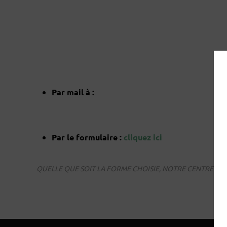
Par mail à :
Par le formulaire :
cliquez ici
QUELLE QUE SOIT LA FORME CHOISIE, NOTRE CENTRE AC