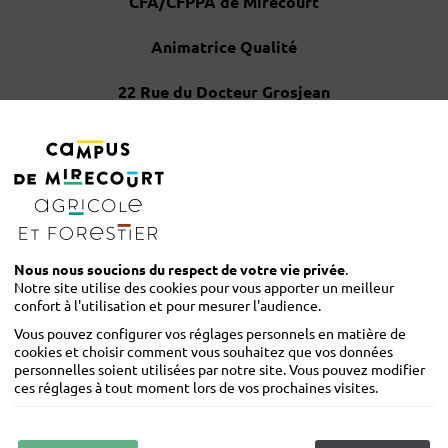
CFA/CFPPA de Mirecourt
Animatrice Qualité
22 Rue du Docteur Grosjean
88500 MIRECOURT
cfa.vosges@educagri.fr
ou
cfppa.mirecourt@educagri.fr
Nous nous soucions du respect de votre vie privée
.
Notre site utilise des cookies pour vous apporter un meilleur
confort à l'utilisation et pour mesurer l'audience.
CUSERA RÉCEPTION DE VOTRE RÉCLAMATION ET VOUS APPORTERA UN
Vous pouvez configurer vos réglages personnels en matière de
cookies et choisir comment vous souhaitez que vos données
personnelles soient utilisées par notre site. Vous pouvez modifier
ces réglages à tout moment lors de vos prochaines visites.