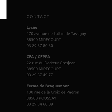
CONTACT
Lycée
270 avenue de Lattre de Tassigny
88500 MIRECOURT
03 29 37 80 30
CFA / CFPPA
22 rue du Docteur Grosjean
88500 MIRECOURT
03 29 37 49 77
Ferme de Braquemont
130 rue de la Croix de Padron
88500 POUSSAY
03 29 34 60 09