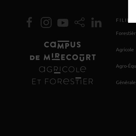
FILIÈR
Forestiè
Agricole
Agro-Éq
Générale