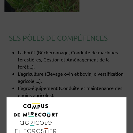
SES PÔLES DE COMPÉTENCES
La Forêt (Bûcheronnage, Conduite de machines
forestières, Gestion et Aménagement de la
forêt...),
L'agriculture (Élevage ovin et bovin, diversification
agricole,...),
L'agro-équipement (Conduite et maintenance des
engins agricoles).
Ces 3 domaines sont enseignés par une équipe de
formateurs reconnue dans leur secteur. Les
apprenants sont constamment mis en situation
professionnelle (chantiers forestiers, conduite de