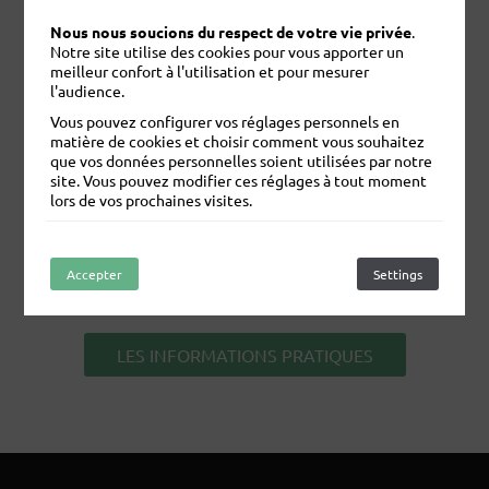
machines forestières, manipulation d'animaux en
Nous nous soucions du respect de votre vie privée
.
exploitations agricoles etc.) dans un soucis constant
Notre site utilise des cookies pour vous apporter un
d'intégration des règles de sécurité, compétences
meilleur confort à l'utilisation et pour mesurer
l'audience.
validées par le passage du SST et de différents
®
CACES
.
Vous pouvez configurer vos réglages personnels en
matière de cookies et choisir comment vous souhaitez
que vos données personnelles soient utilisées par notre
site. Vous pouvez modifier ces réglages à tout moment
lors de vos prochaines visites.
NOS FORMATIONS PAR APPRENTISSAGE
Accepter
Refuser
Settings
ENGAGEMENT QUALITE
LES INFORMATIONS PRATIQUES