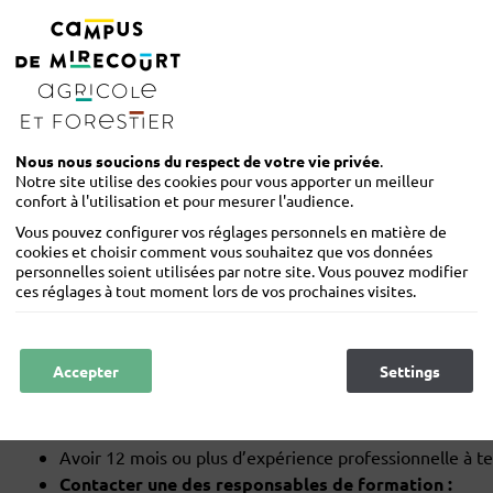
STRUCTURE DE LA FORMAT
Embaucher un salarié
Vendre un produit en circuit court
Négocier un financement
S’investir dans son territoire
Nous nous soucions du respect de votre vie privée
.
Notre site utilise des cookies pour vous apporter un meilleur
Techniques de production
confort à l'utilisation et pour mesurer l'audience.
2 UCARE aux choix
Vous pouvez configurer vos réglages personnels en matière de
cookies et choisir comment vous souhaitez que vos données
personnelles soient utilisées par notre site. Vous pouvez modifier
CONDITIONS D'ADMISSION
ces réglages à tout moment lors de vos prochaines visites.
Être âgé de plus de 18 ans
Accepter
Refuser
Settings
Être titulaire d’un diplôme de niveau 3 (CAP, BPA…) 
Avoir un projet professionnel sérieux et motivé
Satisfaire à l’entretien de recrutement
Avoir 12 mois ou plus d’expérience professionnelle à t
Contacter une des responsables de formation :