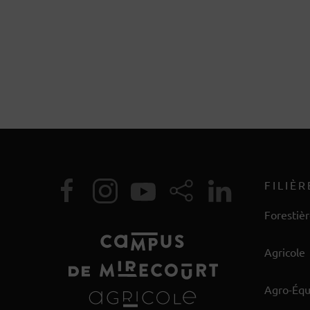
FILIÈR
Forestiè
Agricole
Agro-Éq