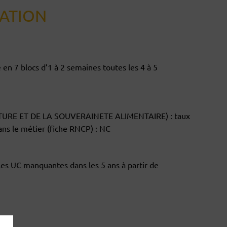
ATION
n 7 blocs d’1 à 2 semaines toutes les 4 à 5
ULTURE ET DE LA SOUVERAINETE ALIMENTAIRE) : taux
dans le métier (fiche RNCP) : NC
r les UC manquantes dans les 5 ans à partir de