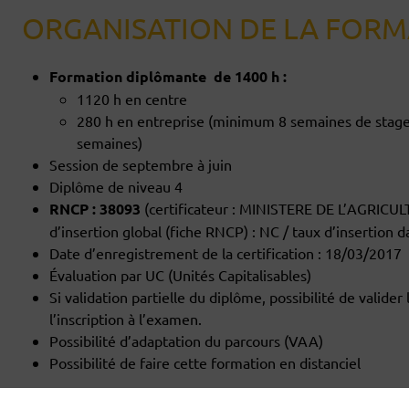
ORGANISATION DE LA FORM
Formation diplômante de 1400 h :
1120 h en centre
280 h en entreprise (minimum 8 semaines de stage e
semaines)
Session de septembre à juin
Diplôme de niveau 4
RNCP : 38093
(certificateur : MINISTERE DE L’AGRIC
d’insertion global (fiche RNCP) : NC / taux d’insertion 
Date d’enregistrement de la certification : 18/03/2017
Évaluation par UC (Unités Capitalisables)
Si validation partielle du diplôme, possibilité de valide
l’inscription à l’examen.
Possibilité d’adaptation du parcours (VAA)
Possibilité de faire cette formation en distanciel