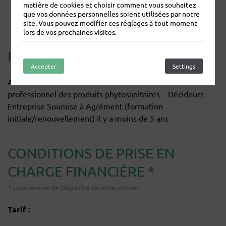
matière de cookies et choisir comment vous souhaitez
VALLANCE/Mme COURTOIS DURAND
que vos données personnelles soient utilisées par notre
Bâtiments accessibles aux PMR.
site. Vous pouvez modifier ces réglages à tout moment
lors de vos prochaines visites.
PRÉ-REQUIS
Accepter
Refuser
Settings
Avoir validé le CERTIPHYTO Utilisation à titre
professionnel des produits phytosanitaires – Décideurs
Entreprise Soumise à Agrément (formation
initiale/renouvellement) il y a moins de 5 ans
CONDITIONS DE PRISE EN
CHARGE FINANCIÈRE *
* sous réserve de l’éligibilité de votre dossier.
Tarif :