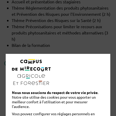
Accueil et présentation des stagiaires
Thème Règlementation des produits phytosanitaires
et Prévention des Risques pour l’Environnement (2 h)
Thème Prévention des Risques sur la Santé (2 h)
Thème Préconisations pour limiter le recours aux
produits phytosanitaires et méthodes alternatives (3
h)
Bilan de la formation
CONDITIONS D'ADMISSION
Formation ouverte aux personnes répondant aux
prérequis
Pour s’inscrire, satisfaire à un entretien individuel
Nous nous soucions du respect de votre vie privée
.
Notre responsable de formation à contacter :
M.
Notre site utilise des cookies pour vous apporter un
LOYER
meilleur confort à l'utilisation et pour mesurer
l'audience.
Accessibilité : personne en situation de handicap
Vous pouvez configurer vos réglages personnels en
:
contacter nos référentes handicap Mme