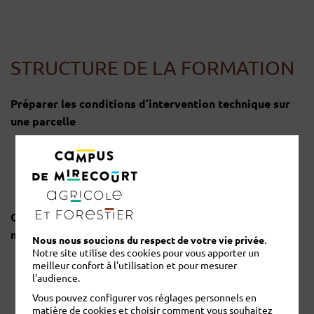
STRUCTURE DE LA FORMATION
Préparer les conditions d’intervention technique sur
une parcelle
Réaliser un diagnostic agroécologique d’une parcelle
Interpréter des données numériques relatives à des
travaux d’apport d’intrants sur une parcelle
Optimiser les paramétrages et les réglages des
machines et des équipements
Nous nous soucions du respect de votre vie privée
.
Notre site utilise des cookies pour vous apporter un
meilleur confort à l'utilisation et pour mesurer
Paramétrer le guidage GPS et des séquences de
l'audience.
travail automatisées
Vous pouvez configurer vos réglages personnels en
Effectuer les réglages des machines et des
matière de cookies et choisir comment vous souhaitez