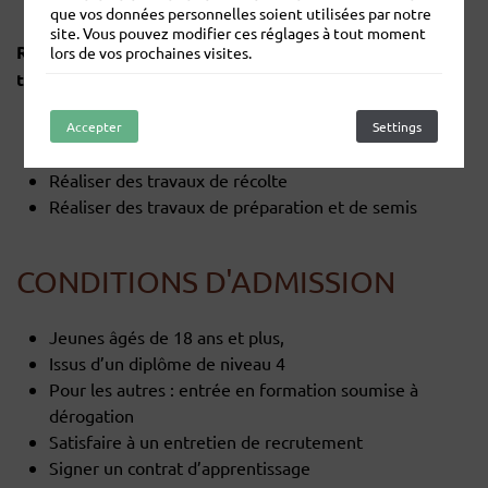
équipements
que vos données personnelles soient utilisées par notre
site. Vous pouvez modifier ces réglages à tout moment
Réaliser des travaux agricoles mécanisés de haute
lors de vos prochaines visites.
technicité agronomique et technologique
Réaliser des travaux mécaniques d’entretien des
Accepter
Refuser
Settings
cultures
Réaliser des travaux de récolte
Réaliser des travaux de préparation et de semis
CONDITIONS D'ADMISSION
Jeunes âgés de 18 ans et plus,
Issus d’un diplôme de niveau 4
Pour les autres : entrée en formation soumise à
dérogation
Satisfaire à un entretien de recrutement
Signer un contrat d’apprentissage