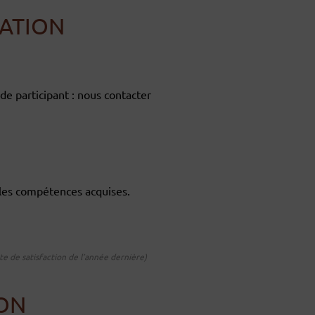
ATION
de participant : nous contacter
 les compétences acquises.
ête de satisfaction de l’année dernière)
ION