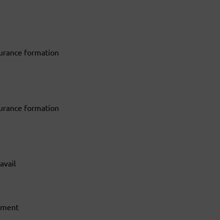
urance formation
urance formation
avail
cement