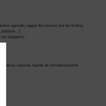
cteur agricole, rappel des normes (sur les huiles),
e, batterie…)
les stagiaires :
adiateur, courroie, liquide de refroidissement)