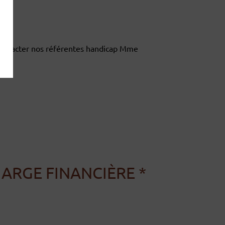
quis
YER
ontacter nos référentes handicap Mme
HARGE FINANCIÈRE *