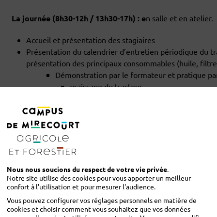
La journée (8h30-12h / 13h30-17h) : e
n salle et en atelier.
Accueil et présentation des stagiaires
Présentation du calendrier d’entretien périodique du tra
présentation des principaux consommables (huile, filtr
Démonstration par le formateur et pratique par 
graissage du tracteur
vidange (moteur, boîte, pont, réducteur)
nettoyage et remplacement des filtres,
entretien de la batterie
entretien du système de refroidissement (r
précaution pour le lavage du tracteur
Questions soulevées par les stagiaires
Bilan de la formation
Nous nous soucions du respect de votre vie privée
.
Notre site utilise des cookies pour vous apporter un meilleur
confort à l'utilisation et pour mesurer l'audience.
CONDITIONS D'ADMISSION
Vous pouvez configurer vos réglages personnels en matière de
cookies et choisir comment vous souhaitez que vos données