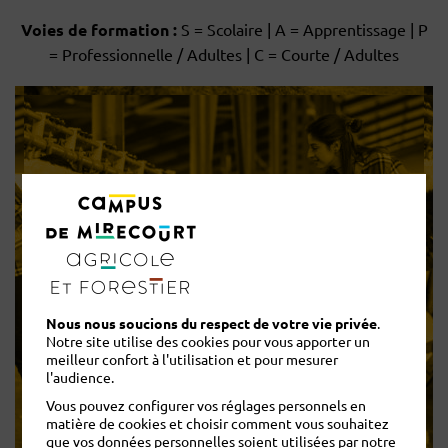
Voies de formation :
S = Scolaire | A = Apprentissage | P
= Professionnelle / Adultes | C = Courte / Adultes
S
BTS ACS’AGRI Analyse, Conduite
et Stratégie de l’entreprise
Nous nous soucions du respect de votre vie privée
.
AGRIcole
Notre site utilise des cookies pour vous apporter un
meilleur confort à l'utilisation et pour mesurer
l'audience.
Vous pouvez configurer vos réglages personnels en
matière de cookies et choisir comment vous souhaitez
que vos données personnelles soient utilisées par notre